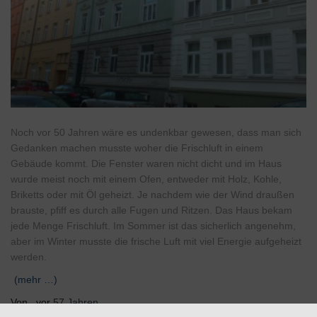
Noch vor 50 Jahren wäre es undenkbar gewesen, dass man sich
Gedanken machen musste woher die Frischluft in einem
Gebäude kommt. Die Fenster waren nicht dicht und im Haus
wurde meist noch mit einem Ofen, entweder mit Holz, Kohle,
Briketts oder mit Öl geheizt. Je nachdem wie der Wind draußen
brauste, pfiff es durch alle Fugen und Ritzen. Das Haus bekam
jede Menge Frischluft. Im Sommer ist das sicherlich angenehm,
aber im Winter musste die frische Luft mit viel Energie aufgeheizt
werden.
(mehr …)
Von
, vor
57 Jahren