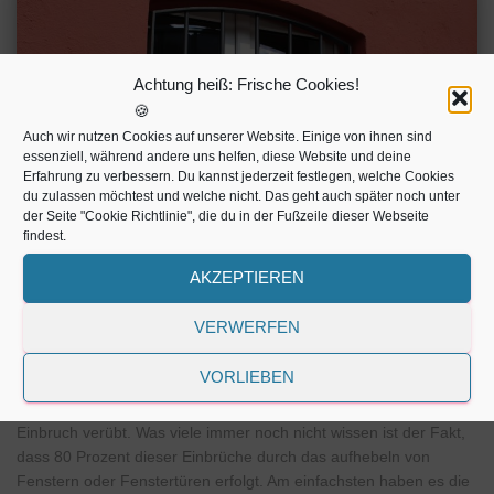
Achtung heiß: Frische Cookies!
🍪
Auch wir nutzen Cookies auf unserer Website. Einige von ihnen sind
essenziell, während andere uns helfen, diese Website und deine
Erfahrung zu verbessern. Du kannst jederzeit festlegen, welche Cookies
du zulassen möchtest und welche nicht. Das geht auch später noch unter
der Seite "Cookie Richtlinie", die du in der Fußzeile dieser Webseite
findest.
AKZEPTIEREN
EINBRUCHSCHUTZ FENSTER
Einbruchschutz für Fenster
VERWERFEN
Nachrüsten
VORLIEBEN
In Deutschland, so die Statistik, wird in etwa alle zwei Minuten ein
Einbruch verübt. Was viele immer noch nicht wissen ist der Fakt,
dass 80 Prozent dieser Einbrüche durch das aufhebeln von
Fenstern oder Fenstertüren erfolgt. Am einfachsten haben es die