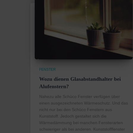
FENSTER
Wozu dienen Glasabstandhalter bei
Alufenstern?
Nahezu alle Schüco Fenster verfügen über
einen ausgezeichneten Wärmeschutz. Und das
nicht nur bei den Schüco Fenstern aus
Kunststoff. Jedoch gestaltet sich die
Wärmedämmung bei manchen Fensterarten
schwieriger als bei anderen. Kunststofffenster