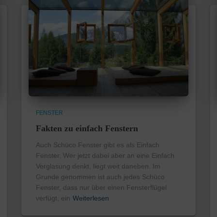
FENSTER
Fakten zu einfach Fenstern
Auch Schüco Fenster gibt es als Einfach
Fenster. Wer jetzt dabei aber an eine Einfach
Verglasung denkt, liegt weit daneben. Im
Grunde genommen ist auch jedes Schüco
Fenster, dass nur über einen Fensterflügel
verfügt, ein
Weiterlesen