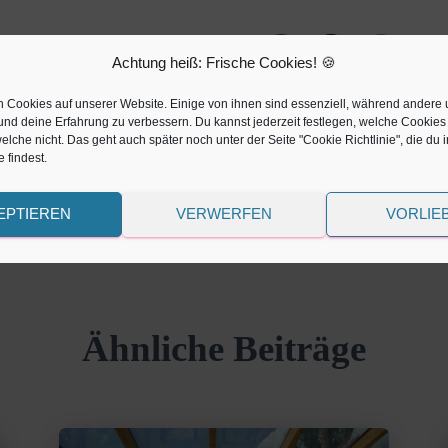
Achtung heiß: Frische Cookies! 🍪
n Cookies auf unserer Website. Einige von ihnen sind essenziell, während andere 
und deine Erfahrung zu verbessern. Du kannst jederzeit festlegen, welche Cookies
lche nicht. Das geht auch später noch unter der Seite "Cookie Richtlinie", die du 
 findest.
EPTIEREN
VERWERFEN
VORLIE
Ähnliche Beiträge