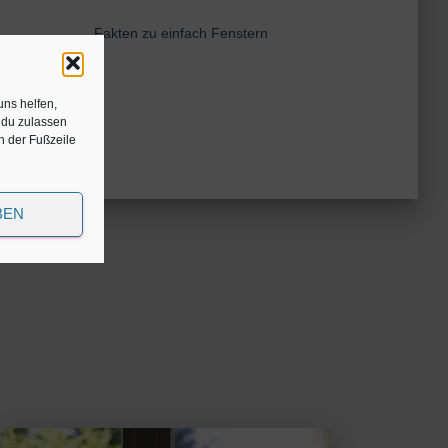
Fakten zu einfach Fenstern
uns helfen,
 du zulassen
in der Fußzeile
BEN