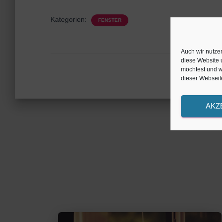
Kategorien:
FENSTER
Auch wir nutze
diese Website 
möchtest und we
dieser Webseite
AKZ