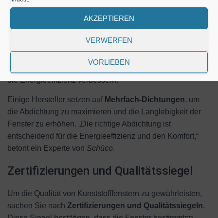
AKZEPTIEREN
Beschläge und Dichtungen sind weitere wichtige
Komponenten, die die Qualität von Kunststofffenstern
VERWERFEN
bestimmen.
Hochwertige Beschläge
gewährleisten eine
sichere und einfache Bedienung der Fenster, während
VORLIEBEN
Dichtungen
für eine optimale Abdichtung sorgen und somit
die Energieeffizienz verbessern.
Einige Hersteller setzen auf
Mehrfach-Dichtungen
, um
die Abdichtung zu maximieren und die Langlebigkeit der
Fenster zu erhöhen. „Die richtige Abdichtung ist
entscheidend für die Energieeffizienz und den Komfort,“
betont ein Experte von
Schüco
.
Zertifizierungen und Qualitätssiegel
Um die Qualität von Kunststofffenstern zu gewährleisten,
suchen Sie nach
Zertifizierungen und Qualitätssiegeln
.
Diese Siegel bestätigen, dass die Fenster bestimmten