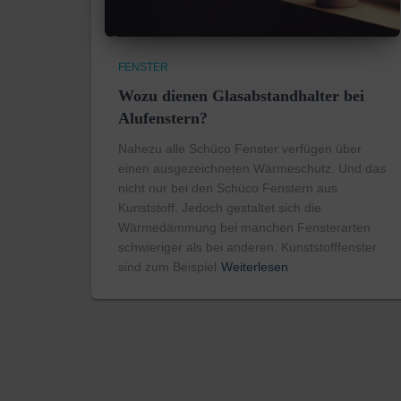
FENSTER
Wozu dienen Glasabstandhalter bei
Alufenstern?
Nahezu alle Schüco Fenster verfügen über
einen ausgezeichneten Wärmeschutz. Und das
nicht nur bei den Schüco Fenstern aus
Kunststoff. Jedoch gestaltet sich die
Wärmedämmung bei manchen Fensterarten
schwieriger als bei anderen. Kunststofffenster
sind zum Beispiel
Weiterlesen