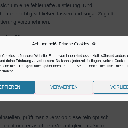
sich um eine fehlerhafte Justierung. Und
ht mehr richtig schließen lassen und sogar Zugluft
ustierung vorzunehmen.
stellen
Achtung heiß: Frische Cookies! 🍪
n Cookies auf unserer Website. Einige von ihnen sind essenziell, während andere 
und deine Erfahrung zu verbessern. Du kannst jederzeit festlegen, welche Cookies
lche nicht. Das geht auch später noch unter der Seite "Cookie Richtlinie", die du 
 findest.
EPTIEREN
VERWERFEN
VORLIE
nstellen, prüft man zuerst ob diese rein optisch
leicht und ertastet den Verlauf gleichmäßig mit