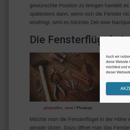
gewünschte Position zu bringen handelt es 
spätestens dann, wenn sich die Fenster nic
eindringt, wird es höchste Zeit eine Nachj
Die Fensterflügel ein
Auch wir nutze
diese Website 
möchtest und we
dieser Webseite
AKZ
picjumbo_com
/ Pixabay
Möchte man die Fensterflügel in der Höhe ei
gerade sitzen. Dazu öffnet man das Fenster 