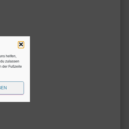
uns helfen,
 du zulassen
in der Fußzeile
BEN